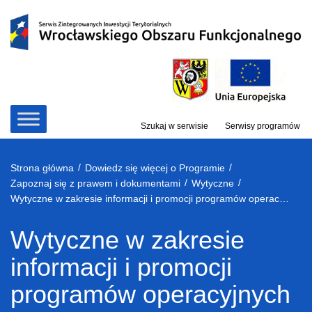
Przejdź
do
treści
Szukaj w serwisie
Serwisy programów
/
/
Strona główna
Dowiedz się więcej o Programie
/
/
Zapoznaj się z prawem i dokumentami
Wytyczne
Wytyczne w zakresie informacji i promocji programów operacyjnych polityki spójności na lata 2014-2020
Wytyczne w zakresie
informacji i promocji
programów operacyjnych