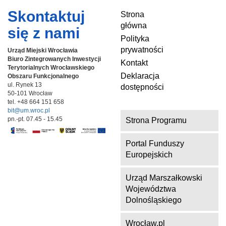
Skontaktuj
Strona
główna
się z nami
Polityka
prywatności
Urząd Miejski Wrocławia
Biuro Zintegrowanych Inwestycji
Kontakt
Terytorialnych
Wrocławskiego
Deklaracja
Obszaru Funkcjonalnego
ul. Rynek 13
dostępności
50-101 Wrocław
tel. +48 664 151 658
bit@um.wroc.pl
pn.-pt. 07.45 - 15.45
Strona Programu
Portal Funduszy
Europejskich
Urząd Marszałkowski
Województwa
Dolnośląskiego
Wrocław.pl