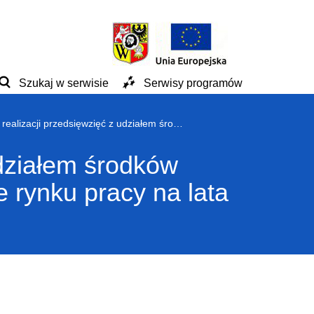
Szukaj w serwisie
Serwisy programów
Wytyczne w zakresie realizacji przedsięwzięć z udziałem środków Europejskiego Funduszu Społecznego w obszarze rynku pracy na lata 2014-2020
udziałem środków
rynku pracy na lata