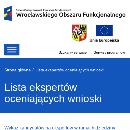
Przejdź
do
treści
Szukaj w serwisie
Serwisy programów
/
Strona główna
Lista ekspertów oceniających wnioski
Lista ekspertów
oceniających wnioski
Wykaz kandydatów na ekspertów w ramach dziedziny