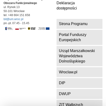
k
Deklaracja
Obszaru Funkcjonalnego
ul. Rynek 13
dostępności
50-101 Wrocław
tel. +48 664 151 658
bit@um.wroc.pl
pn.-pt. 07.45 - 15.45
Strona Programu
Portal Funduszy
Europejskich
Urząd Marszałkowski
Województwa
Dolnośląskiego
Wrocław.pl
DIP
DWUP
ZIT Wałbrzych