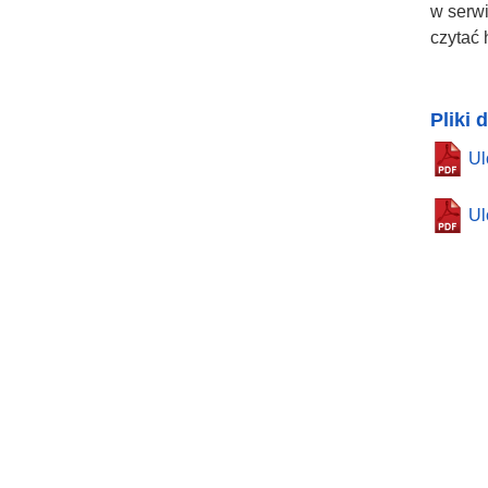
w serwi
czytać 
Pliki 
Ul
Ul