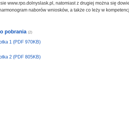
sie www.rpo.dolnyslask.pl, natomiast z drugiej można się dowi
harmonogram naborów wniosków, a także co leży w kompetencja
do pobrania
(2)
otka 1 (PDF 970KB)
otka 2 (PDF 805KB)