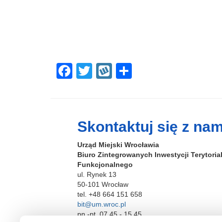
F
T
W
S
a
wi
yk
h
c
tt
o
ar
e
er
p
e
Skontaktuj się z nam
b
Urząd Miejski Wrocławia
o
Biuro Zintegrowanych Inwestycji Terytori
o
Funkcjonalnego
ul. Rynek 13
k
50-101 Wrocław
tel. +48 664 151 658
bit@um.wroc.pl
pn.-pt. 07.45 - 15.45