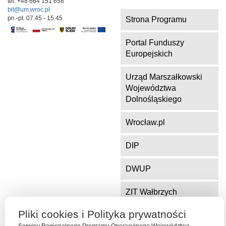
tel. +48 664 151 658
bit@um.wroc.pl
pn.-pt. 07.45 - 15.45
Strona Programu
Portal Funduszy
Europejskich
Urząd Marszałkowski
Województwa
Dolnośląskiego
Wrocław.pl
DIP
DWUP
ZIT Wałbrzych
Pliki cookies i Polityka prywatności
ZIT Jelenia Góra