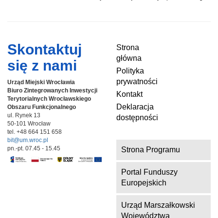
Skontaktuj
Strona
główna
się z nami
Polityka
prywatności
Urząd Miejski Wrocławia
Biuro Zintegrowanych Inwestycji
Kontakt
Terytorialnych
Wrocławskiego
Deklaracja
Obszaru Funkcjonalnego
ul. Rynek 13
dostępności
50-101 Wrocław
tel. +48 664 151 658
bit@um.wroc.pl
pn.-pt. 07.45 - 15.45
Strona Programu
Portal Funduszy
Europejskich
Urząd Marszałkowski
Województwa