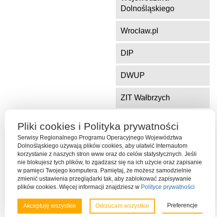
Dolnośląskiego
Wrocław.pl
DIP
DWUP
ZIT Wałbrzych
ZIT Jelenia Góra
Pliki cookies i Polityka prywatności
Serwisy Regionalnego Programu Operacyjnego Województwa
Dolnośląskiego używają plików cookies, aby ułatwić Internautom
korzystanie z naszych stron www oraz do celów statystycznych. Jeśli
Serwis współfinansowany ze środków Funduszu Spójności Unii
nie blokujesz tych plików, to zgadzasz się na ich użycie oraz zapisanie
Europejskiej w ramach Programu Operacyjnego Pomoc Techniczna
w pamięci Twojego komputera. Pamiętaj, że możesz samodzielnie
2014-2020
zmienić ustawienia przeglądarki tak, aby zablokować zapisywanie
plików cookies. Więcej informacji znajdziesz w
Polityce prywatności
Preferencje
Akceptuję wszystkie
Odrzucam wszystkie