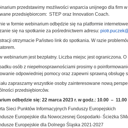
narium przedstawimy możliwości wsparcia unijnego dla firm 
wane przedsiębiorcom: STEP oraz Innovation Coach.
ie w formie webinarium odbędzie się na platformie internetowe
zanie się na spotkanie za pośrednictwem adresu:
piotr.puczek@
stracji otrzymacie Państwo link do spotkania. W razie problemó
atorem.
w webinarium jest bezpłatny. Liczba miejsc jest ograniczona. O
adku osób z niepełnosprawnościami prosimy o poinformowanie 
towanie odpowiedniej pomocy oraz zapewni sprawną obsługę s
iału zapraszamy wszystkie osoby zainteresowane nową perspe
lności przedsiębiorców.
rium odbędzie się:
22 marca 2023 r. w godz.: 10.00 – 11.00
rta Sieci Punktów Informacyjnych Funduszy Europejskich
dusze Europejskie dla Nowoczesnej Gospodarki- Ścieżka SMAR
ndusze Europejskie dla Dolnego Śląska 2021-2027