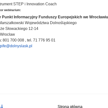
trument STEP i Innovation Coach
tor webinarium:
 Punkt Informacyjny Funduszy Europejskich we Wrocławi
Marszałkowski Województwa Dolnośląskiego
że Słowackiego 12-14
 Wrocław
ia: 801 700 008 , tel. 71 776 95 01
pife@dolnyslask.pl
i
Strona główna