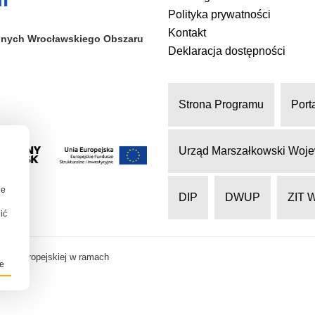
Polityka prywatności
Kontakt
alnych
Wrocławskiego Obszaru
Deklaracja dostępności
Strona Programu
Port
Urząd Marszałkowski Woje
ie
DIP
DWUP
ZIT 
ić
nii Europejskiej w ramach
je