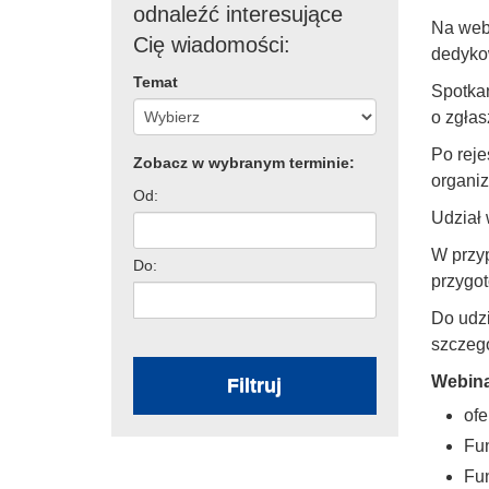
odnaleźć interesujące
Na webi
Cię wiadomości:
dedyko
Temat
Spotkan
o zgłas
Po reje
Zobacz w wybranym terminie:
organiz
Od:
Udział 
W przyp
Do:
przygo
Do udz
szczegó
Webina
Filtruj
ofe
Fun
Fu