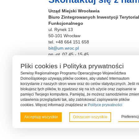
b
Urząd Miejski Wrocławia
o
Biuro Zintegrowanych Inwestycji Terytori
o
Funkcjonalnego
ul. Rynek 13
k
50-101 Wrocław
tel. +48 664 151 658
bit@um.wroc.pl
pn.-pt. 07.45 - 15.45
Pliki cookies i Polityka prywatności
Serwisy Regionalnego Programu Operacyjnego Województwa
Dolnośląskiego używają plików cookies, aby ułatwić Internautom
korzystanie z naszych stron www oraz do celów statystycznych. Jeśli n
blokujesz tych plików, to zgadzasz się na ich użycie oraz zapisanie w
pamięci Twojego komputera. Pamiętaj, że możesz samodzielnie zmien
ustawienia przeglądarki tak, aby zablokować zapisywanie plików
cookies. Więcej informacji znajdziesz w
Polityce prywatności
Serwis współfinansowany ze środków Funduszu Spójności U
Preferenc
Akceptuję wszystkie
Odrzucam wszystkie
Programu Operacyjnego Pomoc Techniczna 2014-2020