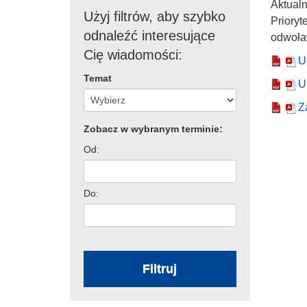
Aktual
Użyj filtrów, aby szybko
Priory
odnaleźć interesujące
odwoław
Cię wiadomości:
U
Temat
U
Z
Zobacz w wybranym terminie:
Od:
Do:
Filtruj