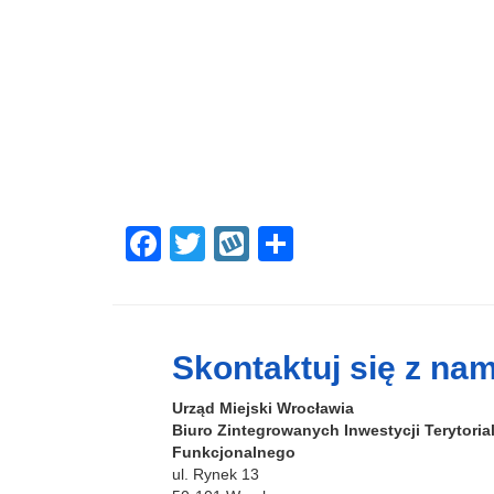
F
T
W
S
a
wi
yk
h
c
tt
o
ar
e
er
p
e
Skontaktuj się z nam
b
Urząd Miejski Wrocławia
o
Biuro Zintegrowanych Inwestycji Terytori
o
Funkcjonalnego
ul. Rynek 13
k