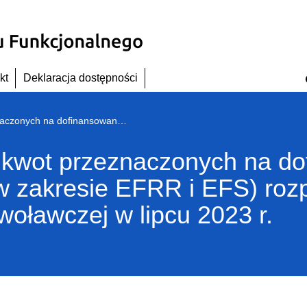
kt
Deklaracja dostępności
Aktualne zestawienie kwot przeznaczonych na dofinansowanie projektów RPO WD (w zakresie EFRR i EFS) rozpatrywanych w ramach procedury odwoławczej w lipcu 2023 r.
 kwot przeznaczonych na d
 zakresie EFRR i EFS) roz
oławczej w lipcu 2023 r.