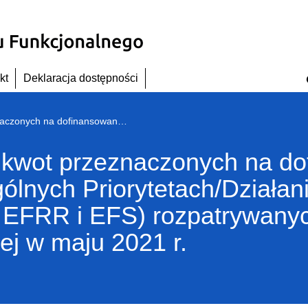
kt
Deklaracja dostępności
Aktualne zestawienie kwot przeznaczonych na dofinansowanie projektów w poszczególnych Priorytetach/Działaniach/Poddziałaniach RPO WD (w zakresie EFRR i EFS) rozpatrywanych w ramach procedury odwoławczej w maju 2021 r.
 kwot przeznaczonych na d
ólnych Priorytetach/Działan
 EFRR i EFS) rozpatrywany
j w maju 2021 r.