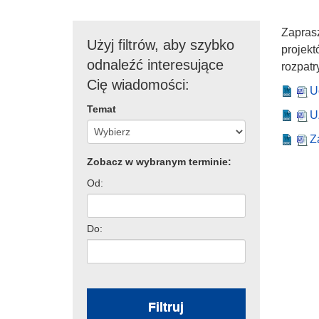
Zapras
Użyj filtrów, aby szybko
projek
odnaleźć interesujące
rozpat
Cię wiadomości:
U
Temat
U
Z
Zobacz w wybranym terminie:
Od:
Do:
Filtruj