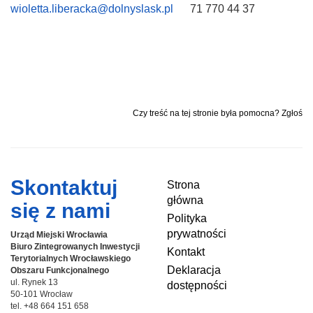
wioletta.liberacka@dolnyslask.pl
71 770 44 37
Czy treść na tej stronie była pomocna? Zgłoś
Skontaktuj
Strona
główna
się z nami
Polityka
prywatności
Urząd Miejski Wrocławia
Biuro Zintegrowanych Inwestycji
Kontakt
Terytorialnych
Wrocławskiego
Deklaracja
Obszaru Funkcjonalnego
ul. Rynek 13
dostępności
50-101 Wrocław
tel. +48 664 151 658