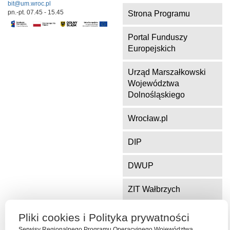
bit@um.wroc.pl
pn.-pt. 07.45 - 15.45
Strona Programu
Portal Funduszy
Europejskich
Urząd Marszałkowski
Województwa
Dolnośląskiego
Wrocław.pl
DIP
DWUP
ZIT Wałbrzych
ZIT Jelenia Góra
Pliki cookies i Polityka prywatności
Serwisy Regionalnego Programu Operacyjnego Województwa