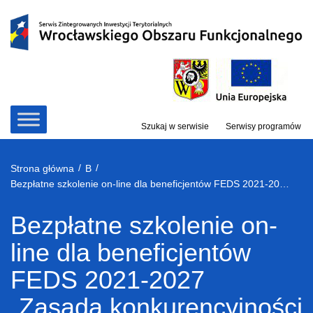
Przejdź
do
treści
Szukaj w serwisie
Serwisy programów
/
/
Strona główna
B
Bezpłatne szkolenie on-line dla beneficjentów FEDS 2021-2027 „Zasada konkurencyjności i zamieszczanie ogłoszeń w bazie konkurencyjności w projektach FEDS 2021-2027” – 25 października 2023 r.
Bezpłatne szkolenie on-
line dla beneficjentów
FEDS 2021-2027
„Zasada konkurencyjności