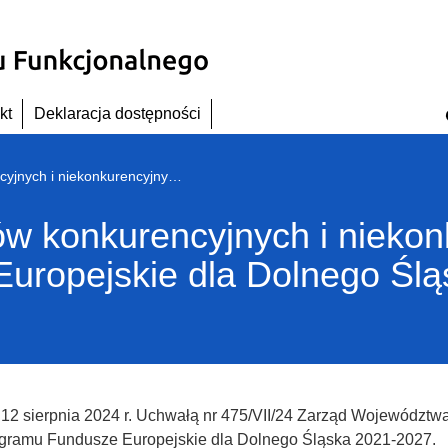
kt
Deklaracja dostępności
Harmonogram naborów konkurencyjnych i niekonkurencyjnych dla Programu Fundusze Europejskie dla Dolnego Śląska 2021-2027
 konkurencyjnych i niekonk
uropejskie dla Dolnego Śl
 12 sierpnia 2024 r. Uchwałą nr 475/VII/24 Zarząd Województ
ogramu Fundusze Europejskie dla Dolnego Śląska 2021-2027.