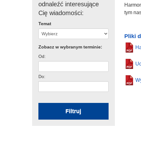
odnaleźć interesujące
Harmon
Cię wiadomości:
tym na
Temat
Pliki 
Zobacz w wybranym terminie:
Ha
Od:
Uc
Do:
Wy
Filtruj