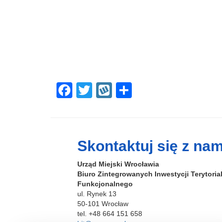
F
T
W
S
a
wi
yk
h
c
tt
o
ar
e
er
p
e
Skontaktuj się z nam
b
Urząd Miejski Wrocławia
o
Biuro Zintegrowanych Inwestycji Terytori
o
Funkcjonalnego
ul. Rynek 13
k
50-101 Wrocław
tel. +48 664 151 658