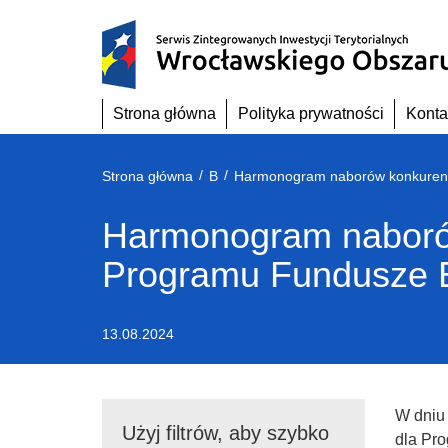
Przejdź
do
treści
Strona główna
Polityka prywatności
Konta
/
/
Strona główna
B
Harmonogram naborów
Programu Fundusze E
13.08.2024
W dniu
Użyj filtrów, aby szybko
dla Pr