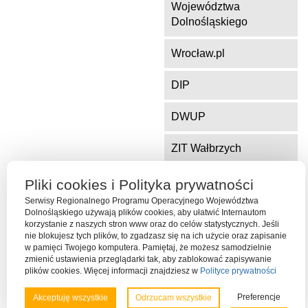
Województwa
Dolnośląskiego
Wrocław.pl
DIP
DWUP
ZIT Wałbrzych
ZIT Jelenia Góra
Pliki cookies i Polityka prywatności
Serwisy Regionalnego Programu Operacyjnego Województwa
Dolnośląskiego używają plików cookies, aby ułatwić Internautom
korzystanie z naszych stron www oraz do celów statystycznych. Jeśli
Serwis współfinansowany ze środków Funduszu Spójności Unii
nie blokujesz tych plików, to zgadzasz się na ich użycie oraz zapisanie
Europejskiej w ramach Programu Operacyjnego Pomoc Techniczna
w pamięci Twojego komputera. Pamiętaj, że możesz samodzielnie
2014-2020
zmienić ustawienia przeglądarki tak, aby zablokować zapisywanie
plików cookies. Więcej informacji znajdziesz w
Polityce prywatności
Preferencje
Akceptuję wszystkie
Odrzucam wszystkie