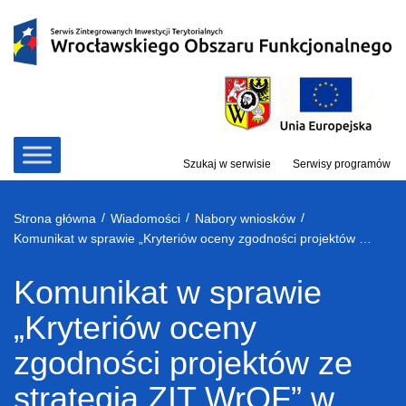
Przejdź
do
treści
Szukaj w serwisie
Serwisy programów
/
/
/
Strona główna
Wiadomości
Nabory wniosków
Komunikat w sprawie „Kryteriów oceny zgodności projektów ze strategią ZIT WrOF” w ramach konkursu nr RPDS.06.03.02-IZ.00-02-142/16
Komunikat w sprawie
„Kryteriów oceny
zgodności projektów ze
strategią ZIT WrOF” w