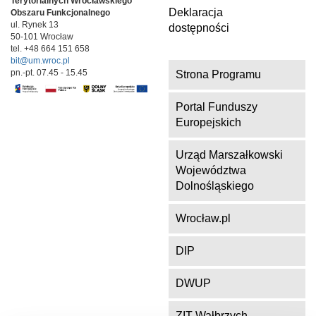
k
Terytorialnych
Wrocławskiego
Deklaracja
Obszaru Funkcjonalnego
ul. Rynek 13
dostępności
50-101 Wrocław
tel. +48 664 151 658
bit@um.wroc.pl
pn.-pt. 07.45 - 15.45
Strona Programu
Portal Funduszy
Europejskich
Urząd Marszałkowski
Województwa
Dolnośląskiego
Wrocław.pl
DIP
DWUP
ZIT Wałbrzych