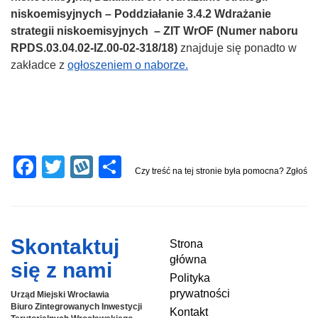
niskoemisyjnych – Poddziałanie 3.4.2 Wdrażanie
strategii niskoemisyjnych – ZIT WrOF (Numer naboru
RPDS.03.04.02-IZ.00-02-318/18)
znajduje się ponadto w
zakładce z
ogłoszeniem o naborze.
F
T
W
S
Czy treść na tej stronie była pomocna? Zgłoś
a
wi
yk
h
c
tt
o
ar
e
er
p
e
Skontaktuj
Strona
b
główna
się z nami
o
Polityka
prywatności
Urząd Miejski Wrocławia
o
Biuro Zintegrowanych Inwestycji
Kontakt