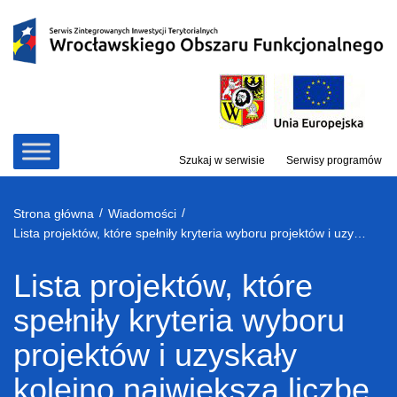
Przejdź
do
treści
Szukaj w serwisie
Serwisy programów
/
/
Strona główna
Wiadomości
Lista projektów, które spełniły kryteria wyboru projektów i uzyskały kolejno największą liczbę punktów, z wyróżnieniem projektów wybranych do dofinansowania – zmiana listy z 15.10.2019 r. w ramach naboru nr RPDS.03.04.02-IZ.00-02-318/18
Lista projektów, które
spełniły kryteria wyboru
projektów i uzyskały
kolejno największą liczbę