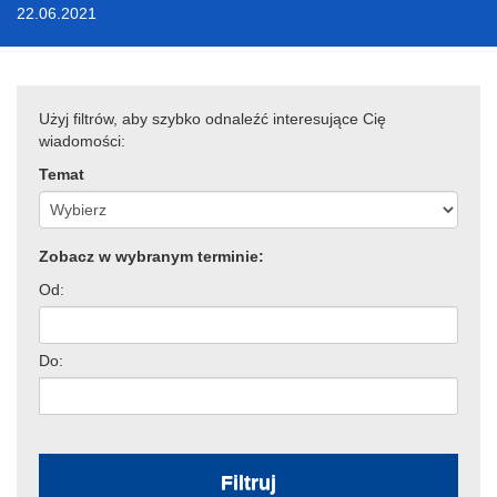
22.06.2021
Użyj filtrów, aby szybko odnaleźć interesujące Cię
wiadomości:
Temat
Zobacz w wybranym terminie:
Od:
Do:
Filtruj