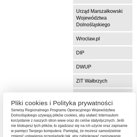
Urząd Marszałkowski
Województwa
Dolnośląskiego
Wrocław.pl
DIP
DWUP
ZIT Wałbrzych
ZIT Jelenia Góra
Pliki cookies i Polityka prywatności
Serwisy Regionalnego Programu Operacyjnego Województwa
Dolnośląskiego używają plików cookies, aby ułatwić Internautom
Serwis współfinansowany ze środków Funduszu Spójności Unii
korzystanie z naszych stron www oraz do celów statystycznych. Jeśli
Europejskiej w ramach Programu Operacyjnego Pomoc Techniczna
nie blokujesz tych plików, to zgadzasz się na ich użycie oraz zapisanie
2014-2020
w pamięci Twojego komputera. Pamiętaj, że możesz samodzielnie
zmienić ustawienia przeglądarki tak, aby zablokować zapisywanie