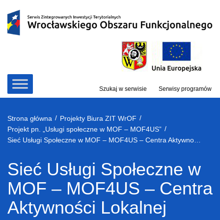
Przejdź
do
treści
Szukaj w serwisie
Serwisy programów
/
/
Strona główna
Projekty Biura ZIT WrOF
/
Projekt pn. „Usługi społeczne w MOF – MOF4US”
Sieć Usługi Społeczne w MOF – MOF4US – Centra Aktywności Lokalnej (CAL) – konferencja stacjonarna we Wrocławiu
Sieć Usługi Społeczne w
MOF – MOF4US – Centra
Aktywności Lokalnej