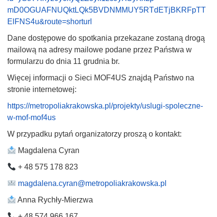
mD0OGUAFNUQktLQk5BVDNMMUY5RTdETjBKRFpTT
ElFNS4u&route=shorturl
Dane dostępowe do spotkania przekazane zostaną drogą
mailową na adresy mailowe podane przez Państwa w
formularzu do dnia 11 grudnia br.
Więcej informacji o Sieci MOF4US znajdą Państwo na
stronie internetowej:
https://metropoliakrakowska.pl/projekty/uslugi-spoleczne-
w-mof-mof4us
W przypadku pytań organizatorzy proszą o kontakt:
Magdalena Cyran
+ 48 575 178 823
magdalena.cyran@metropoliakrakowska.pl
Anna Rychły-Mierzwa
+ 48 574 966 167