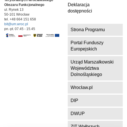
Terytorialnych
Wrocławskiego
Deklaracja
Obszaru Funkcjonalnego
ul. Rynek 13
dostępności
50-101 Wrocław
tel. +48 664 151 658
bit@um.wroc.pl
pn.-pt. 07.45 - 15.45
Strona Programu
Portal Funduszy
Europejskich
Urząd Marszałkowski
Województwa
Dolnośląskiego
Wrocław.pl
DIP
DWUP
ZIT Wałbrzych