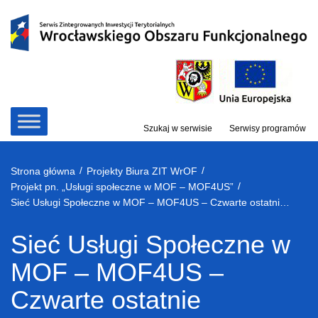
Przejdź
do
treści
Szukaj w serwisie
Serwisy programów
/
/
Strona główna
Projekty Biura ZIT WrOF
/
Projekt pn. „Usługi społeczne w MOF – MOF4US”
Sieć Usługi Społeczne w MOF – MOF4US – Czwarte ostatnie spotkanie online dedykowane Edukacji
Sieć Usługi Społeczne w
MOF – MOF4US –
Czwarte ostatnie