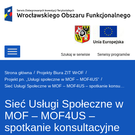
Przejdź
do
treści
Szukaj w serwisie
Serwisy programów
/
/
Strona główna
Projekty Biura ZIT WrOF
/
Projekt pn. „Usługi społeczne w MOF – MOF4US”
Sieć Usługi Społeczne w MOF – MOF4US – spotkanie konsultacyjne online – Edukacja obywatelska – Młodzi Aktywni w MOF
Sieć Usługi Społeczne w
MOF – MOF4US –
spotkanie konsultacyjne