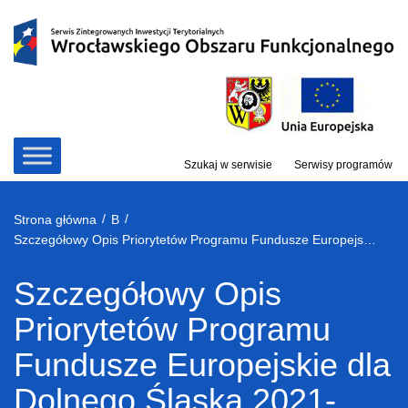
Przejdź
do
treści
Szukaj w serwisie
Serwisy programów
/
/
Strona główna
B
Szczegółowy Opis Priorytetów Programu Fundusze Europejskie dla Dolnego Śląska 2021-2027 v.016
Szczegółowy Opis
Priorytetów Programu
Fundusze Europejskie dla
Dolnego Śląska 2021-