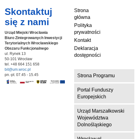
Skontaktuj
Strona
główna
się z nami
Polityka
prywatności
Urząd Miejski Wrocławia
Biuro Zintegrowanych Inwestycji
Kontakt
Terytorialnych
Wrocławskiego
Deklaracja
Obszaru Funkcjonalnego
ul. Rynek 13
dostępności
50-101 Wrocław
tel. +48 664 151 658
bit@um.wroc.pl
pn.-pt. 07.45 - 15.45
Strona Programu
Portal Funduszy
Europejskich
Urząd Marszałkowski
Województwa
Dolnośląskiego
Wrocław.pl