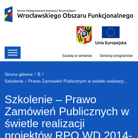
Przejdź
do
treści
Szukaj w serwisie
Serwisy programów
/
/
Strona główna
B
Szkolenie – Prawo Zamówień Publicznych w świetle realizacji projektów RPO WD 2014-2020
Szkolenie – Prawo
Zamówień Publicznych w
świetle realizacji
projektów RPO WD 2014-