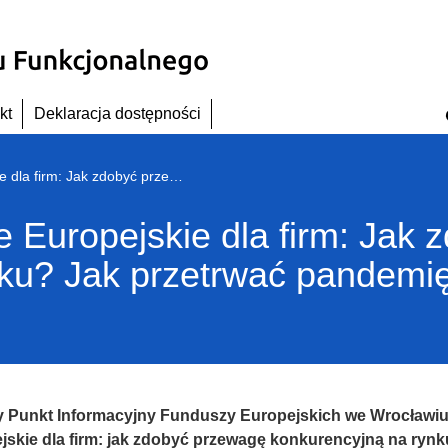
kt
Deklaracja dostępności
Webinarium Fundusze Europejskie dla firm: Jak zdobyć przewagę konkurencyjną na rynku? Jak przetrwać pandemię? 30.03.2021 r.
Europejskie dla firm: Jak 
ku? Jak przetrwać pandemię
 Punkt Informacyjny Funduszy Europejskich we Wrocławiu
jskie dla firm: jak zdobyć przewagę konkurencyjną na ryn