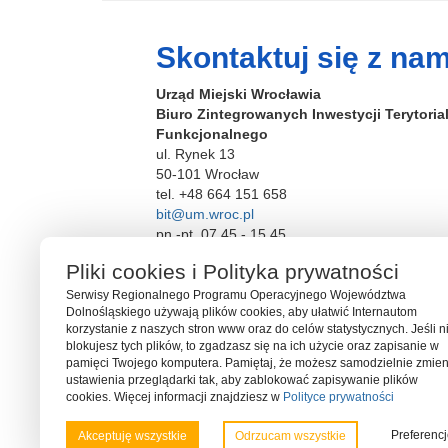
c
tt
o
ar
e
er
p
e
Skontaktuj się z nam
b
Urząd Miejski Wrocławia
o
Biuro Zintegrowanych Inwestycji Terytori
o
Funkcjonalnego
ul. Rynek 13
k
50-101 Wrocław
tel. +48 664 151 658
bit@um.wroc.pl
pn.-pt. 07.45 - 15.45
Pliki cookies i Polityka prywatności
Serwisy Regionalnego Programu Operacyjnego Województwa
Dolnośląskiego używają plików cookies, aby ułatwić Internautom
korzystanie z naszych stron www oraz do celów statystycznych. Jeśli n
blokujesz tych plików, to zgadzasz się na ich użycie oraz zapisanie w
pamięci Twojego komputera. Pamiętaj, że możesz samodzielnie zmien
ustawienia przeglądarki tak, aby zablokować zapisywanie plików
cookies. Więcej informacji znajdziesz w
Polityce prywatności
Serwis współfinansowany ze środków Funduszu Spójności U
Preferenc
Akceptuję wszystkie
Odrzucam wszystkie
Programu Operacyjnego Pomoc Techniczna 2014-2020