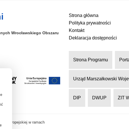
i
Strona główna
Polityka prywatności
Kontakt
alnych
Wrocławskiego Obszaru
Deklaracja dostępności
Strona Programu
Port
Urząd Marszałkowski Woje
ie
DIP
DWUP
ZIT 
ić
nii Europejskiej w ramach
je