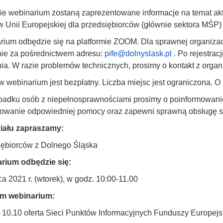
ie webinarium zostaną zaprezentowane informacje na temat akt
 Unii Europejskiej dla przedsiębiorców (głównie sektora MŚP)
ium odbędzie się na platformie ZOOM. Dla sprawnej organizacj
nie za pośrednictwem adresu:
pife@dolnyslask.pl
. Po rejestrac
ia. W razie problemów technicznych, prosimy o kontakt z organ
w webinarium jest bezpłatny. Liczba miejsc jest ograniczona. O
adku osób z niepełnosprawnościami prosimy o poinformowanie 
towanie odpowiedniej pomocy oraz zapewni sprawną obsługę s
iału zapraszamy:
iębiorców z Dolnego Śląska
rium odbędzie się:
a 2021 r. (wtorek), w godz. 10:00-11.00
m webinarium:
 10.10 oferta Sieci Punktów Informacyjnych Funduszy Europejs