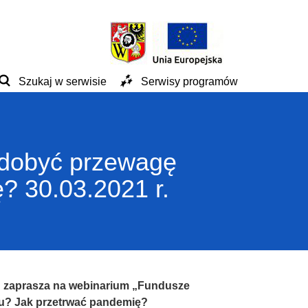
Szukaj w serwisie
Serwisy programów
zdobyć przewagę
? 30.03.2021 r.
 zaprasza na webinarium „Fundusze
ku? Jak przetrwać pandemię?