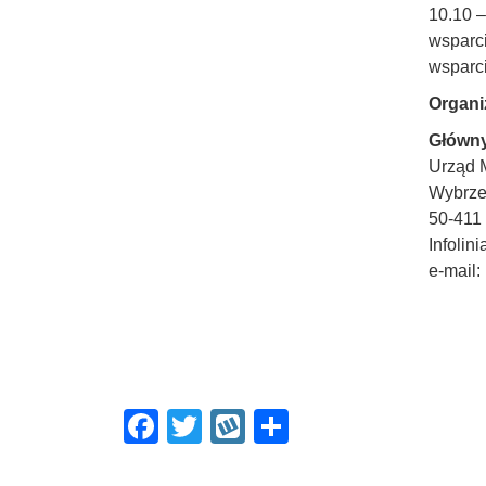
10.10 –
wsparc
wsparci
Organi
Główny
Urząd 
Wybrze
50-411
Infolin
e-mail:
F
T
W
S
a
wi
yk
h