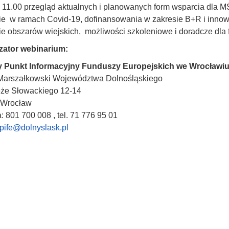
 11.00 przegląd aktualnych i planowanych form wsparcia dla M
ie w ramach Covid-19, dofinansowania w zakresie B+R i innow
e obszarów wiejskich, możliwości szkoleniowe i doradcze dla f
zator webinarium:
 Punkt Informacyjny Funduszy Europejskich we Wrocławi
Marszałkowski Województwa Dolnośląskiego
że Słowackiego 12-14
 Wrocław
ia: 801 700 008 , tel. 71 776 95 01
pife@dolnyslask.pl