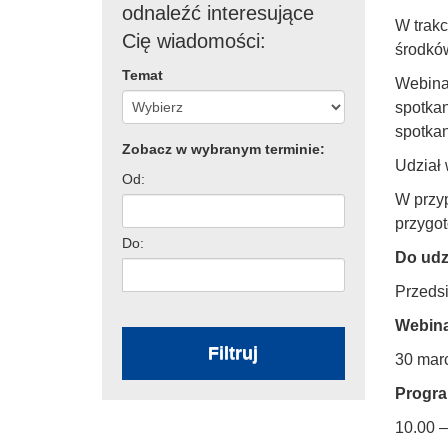
odnaleźć interesujące
W trakc
Cię wiadomości:
środków
Temat
Webinar
spotka
spotkan
Zobacz w wybranym terminie:
Udział 
Od:
W przyp
przygo
Do:
Do udz
Przeds
Webina
Filtruj
30 marc
Progra
10.00 –