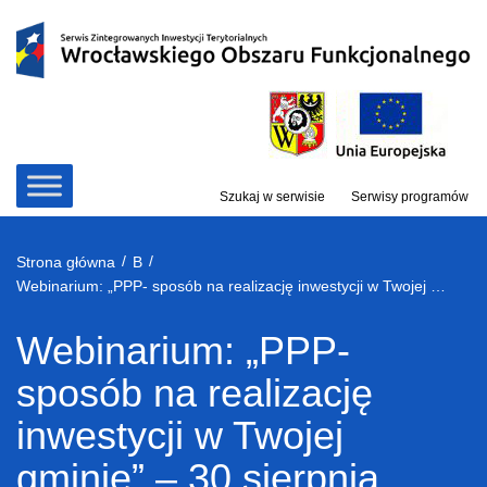
Przejdź
do
treści
Szukaj w serwisie
Serwisy programów
/
/
Strona główna
B
Webinarium: „PPP- sposób na realizację inwestycji w Twojej gminie” – 30 sierpnia 2022
Webinarium: „PPP-
sposób na realizację
inwestycji w Twojej
gminie” – 30 sierpnia