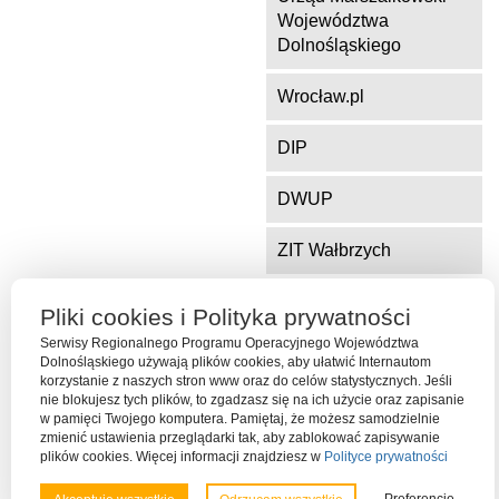
Województwa
Dolnośląskiego
Wrocław.pl
DIP
DWUP
ZIT Wałbrzych
ZIT Jelenia Góra
Pliki cookies i Polityka prywatności
Serwisy Regionalnego Programu Operacyjnego Województwa
Dolnośląskiego używają plików cookies, aby ułatwić Internautom
korzystanie z naszych stron www oraz do celów statystycznych. Jeśli
Serwis współfinansowany ze środków Funduszu Spójności Unii
nie blokujesz tych plików, to zgadzasz się na ich użycie oraz zapisanie
Europejskiej w ramach Programu Operacyjnego Pomoc Techniczna
w pamięci Twojego komputera. Pamiętaj, że możesz samodzielnie
2014-2020
zmienić ustawienia przeglądarki tak, aby zablokować zapisywanie
plików cookies. Więcej informacji znajdziesz w
Polityce prywatności