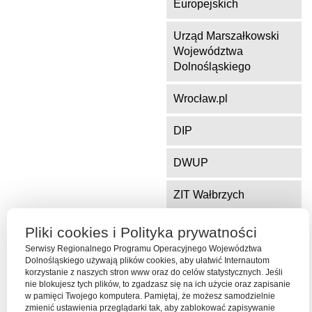
Europejskich
Urząd Marszałkowski
Województwa
Dolnośląskiego
Wrocław.pl
DIP
DWUP
ZIT Wałbrzych
ZIT Jelenia Góra
Pliki cookies i Polityka prywatności
Serwisy Regionalnego Programu Operacyjnego Województwa
Dolnośląskiego używają plików cookies, aby ułatwić Internautom
korzystanie z naszych stron www oraz do celów statystycznych. Jeśli
Serwis współfinansowany ze środków Funduszu Spójności Unii
nie blokujesz tych plików, to zgadzasz się na ich użycie oraz zapisanie
Europejskiej w ramach Programu Operacyjnego Pomoc Techniczna
w pamięci Twojego komputera. Pamiętaj, że możesz samodzielnie
2014-2020
zmienić ustawienia przeglądarki tak, aby zablokować zapisywanie