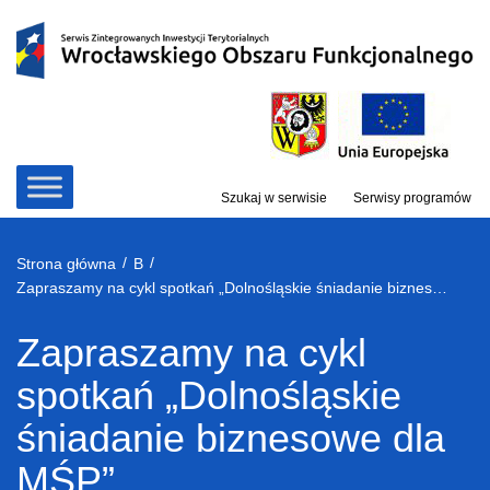
Przejdź
do
treści
Szukaj w serwisie
Serwisy programów
/
/
Strona główna
B
Zapraszamy na cykl spotkań „Dolnośląskie śniadanie biznesowe dla MŚP”
Zapraszamy na cykl
spotkań „Dolnośląskie
śniadanie biznesowe dla
MŚP”