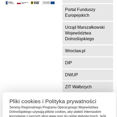
Portal Funduszy
Europejskich
Urząd Marszałkowski
Województwa
Dolnośląskiego
Wrocław.pl
DIP
DWUP
ZIT Wałbrzych
ZIT Jelenia Góra
Pliki cookies i Polityka prywatności
Serwisy Regionalnego Programu Operacyjnego Województwa
Dolnośląskiego używają plików cookies, aby ułatwić Internautom
korzystanie z naszych stron www oraz do celów statystycznych. Jeśli