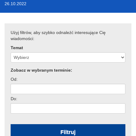
26.10.2022
Użyj filtrów, aby szybko odnaleźć interesujące Cię
wiadomości:
Temat
Zobacz w wybranym terminie:
Od:
Do:
Filtruj