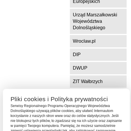
Europejskich
Urząd Marszałkowski
Województwa
Dolnośląskiego
Wrocław.pl
DIP
DWUP
ZIT Wałbrzych
ZIT Jelenia Góra
Pliki cookies i Polityka prywatności
Serwisy Regionalnego Programu Operacyjnego Województwa
Dolnośląskiego używają plików cookies, aby ułatwić Internautom
korzystanie z naszych stron www oraz do celów statystycznych. Jeśli
Serwis współfinansowany ze środków Funduszu Spójności Unii
nie blokujesz tych plików, to zgadzasz się na ich użycie oraz zapisanie
Europejskiej w ramach Programu Operacyjnego Pomoc Techniczna
w pamięci Twojego komputera. Pamiętaj, że możesz samodzielnie
2014-2020
zmienić ustawienia przeglądarki tak, aby zablokować zapisywanie