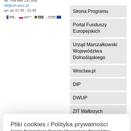
tel. +48 664 151 658
bit@um.wroc.pl
pn.-pt. 07.45 - 15.45
Strona Programu
Portal Funduszy
Europejskich
Urząd Marszałkowski
Województwa
Dolnośląskiego
Wrocław.pl
DIP
DWUP
ZIT Wałbrzych
Pliki cookies i Polityka prywatności
ZIT Jelenia Góra