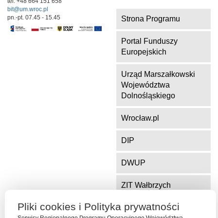
tel. +48 664 151 658
bit@um.wroc.pl
pn.-pt. 07.45 - 15.45
Strona Programu
Portal Funduszy
Europejskich
Urząd Marszałkowski
Województwa
Dolnośląskiego
Wrocław.pl
DIP
DWUP
ZIT Wałbrzych
Pliki cookies i Polityka prywatności
ZIT Jelenia Góra