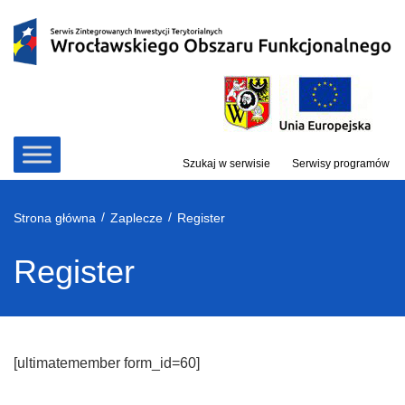
Przejdź
do
treści
Szukaj w serwisie
Serwisy programów
/
/
Strona główna
Zaplecze
Register
Register
[ultimatemember form_id=60]