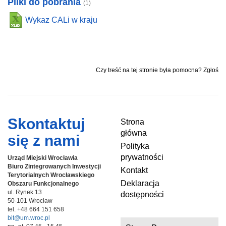
Pliki do pobrania
(1)
Wykaz CALi w kraju
Czy treść na tej stronie była pomocna? Zgłoś
Skontaktuj
Strona
główna
się z nami
Polityka
prywatności
Urząd Miejski Wrocławia
Biuro Zintegrowanych Inwestycji
Kontakt
Terytorialnych
Wrocławskiego
Deklaracja
Obszaru Funkcjonalnego
ul. Rynek 13
dostępności
50-101 Wrocław
tel. +48 664 151 658
bit@um.wroc.pl