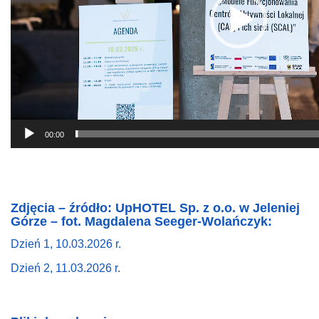
00:00
Zdjęcia – źródło: UpHOTEL Sp. z o.o. w Jeleniej
Górze – fot. Magdalena Seeger-Wolańczyk:
Dzień 1, 10.03.2026 r.
Dzień 2, 11.03.2026 r.