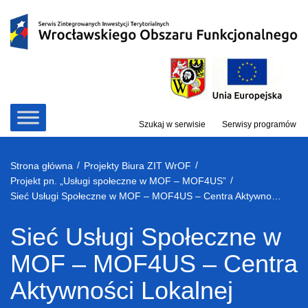
Przejdź
do
treści
Szukaj w serwisie
Serwisy programów
/
/
Strona główna
Projekty Biura ZIT WrOF
/
Projekt pn. „Usługi społeczne w MOF – MOF4US”
Sieć Usługi Społeczne w MOF – MOF4US – Centra Aktywności Lokalnej (CAL) – Model CAL
Sieć Usługi Społeczne w
MOF – MOF4US – Centra
Aktywności Lokalnej