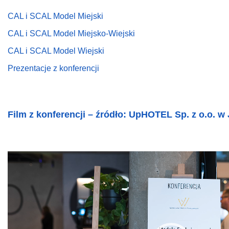
CAL i SCAL Model Miejski
CAL i SCAL Model Miejsko-Wiejski
CAL i SCAL Model Wiejski
Prezentacje z konferencji
Film z konferencji – źródło: UpHOTEL Sp. z o.o. w 
Odtwarzacz
video