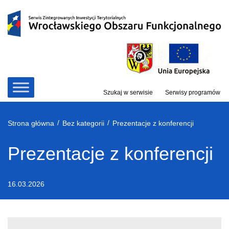
Przejdź
do
treści
Szukaj w serwisie
Serwisy programów
/
/
Strona główna
Bez kategorii
Prezentacje z konferencji
Prezentacje z konferencji
16.03.2026