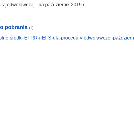
rą odwoławczą – na październik 2019 r.
do pobrania
(1)
lne-środki-EFRR-i-EFS-dla-procedury-odwoławczej-październi