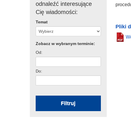
odnaleźć interesujące
procedu
Cię wiadomości:
Temat
Pliki 
Wo
Zobacz w wybranym terminie:
Od:
Do:
Filtruj