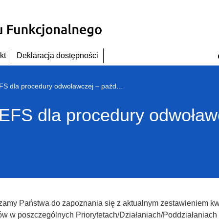
kt
Deklaracja dostępności
Wolne środki EFRR i EFS dla procedury odwoławczej – październik 2019 r.
EFS dla procedury odwoławc
zamy Państwa do zapoznania się z aktualnym zestawieniem kw
tów w poszczególnych Priorytetach/Działaniach/Poddziałaniac