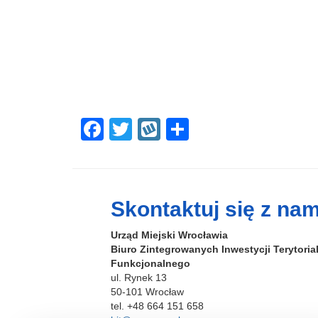
F
T
W
S
a
wi
yk
h
c
tt
o
ar
e
er
p
e
Skontaktuj się z nam
b
Urząd Miejski Wrocławia
o
Biuro Zintegrowanych Inwestycji Terytori
o
Funkcjonalnego
ul. Rynek 13
k
50-101 Wrocław
tel. +48 664 151 658