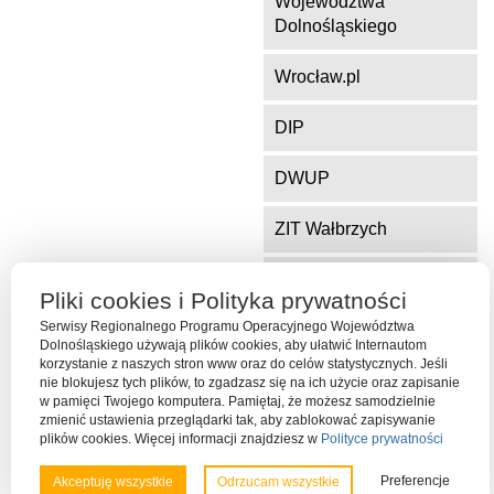
Województwa
Dolnośląskiego
Wrocław.pl
DIP
DWUP
ZIT Wałbrzych
ZIT Jelenia Góra
Pliki cookies i Polityka prywatności
Serwisy Regionalnego Programu Operacyjnego Województwa
Dolnośląskiego używają plików cookies, aby ułatwić Internautom
Serwis współfinansowany ze środków Funduszu Spójności Unii
korzystanie z naszych stron www oraz do celów statystycznych. Jeśli
Europejskiej w ramach Programu Operacyjnego Pomoc Techniczna
nie blokujesz tych plików, to zgadzasz się na ich użycie oraz zapisanie
2014-2020
w pamięci Twojego komputera. Pamiętaj, że możesz samodzielnie
zmienić ustawienia przeglądarki tak, aby zablokować zapisywanie
plików cookies. Więcej informacji znajdziesz w
Polityce prywatności
Preferencje
Akceptuję wszystkie
Odrzucam wszystkie