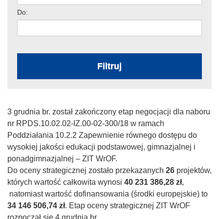
Do:
Filtruj
3 grudnia br. został zakończony etap negocjacji dla naboru
nr RPDS.10.02.02-IZ.00-02-300/18 w ramach
Poddziałania 10.2.2 Zapewnienie równego dostępu do
wysokiej jakości edukacji podstawowej, gimnazjalnej i
ponadgimnazjalnej – ZIT WrOF.
Do oceny strategicznej zostało przekazanych
26
projektów,
których wartość całkowita wynosi
40 231 386,28 zł
,
natomiast wartość dofinansowania (środki europejskie) to
34 146 506,74 zł
. Etap oceny strategicznej ZIT WrOF
rozpoczął się 4 grudnia br.