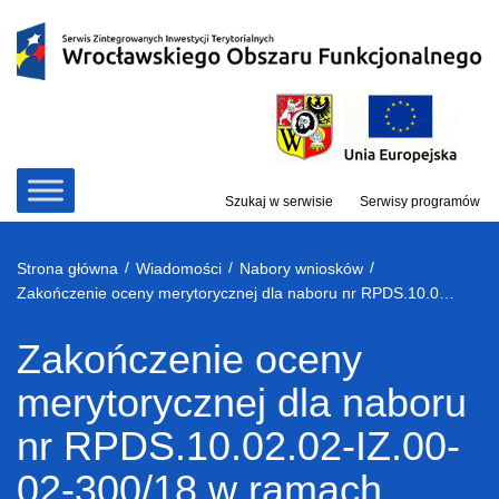
Przejdź
do
treści
Szukaj w serwisie
Serwisy programów
/
/
/
Strona główna
Wiadomości
Nabory wniosków
Zakończenie oceny merytorycznej dla naboru nr RPDS.10.02.02-IZ.00-02-300/18 w ramach Poddziałania 10.2.2 Zapewnienie równego dostępu do wysokiej jakości edukacji podstawowej, gimnazjalnej i ponadgimnazjalnej – ZIT WrOF
Zakończenie oceny
merytorycznej dla naboru
nr RPDS.10.02.02-IZ.00-
02-300/18 w ramach