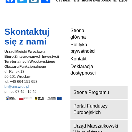
Czy treść na tej stronie była pomocna? Zgłoś
a
wi
yk
h
c
tt
o
ar
e
er
p
e
Skontaktuj
Strona
b
główna
się z nami
o
Polityka
prywatności
Urząd Miejski Wrocławia
o
Biuro Zintegrowanych Inwestycji
Kontakt
k
Terytorialnych
Wrocławskiego
Deklaracja
Obszaru Funkcjonalnego
ul. Rynek 13
dostępności
50-101 Wrocław
tel. +48 664 151 658
bit@um.wroc.pl
pn.-pt. 07.45 - 15.45
Strona Programu
Portal Funduszy
Europejskich
Urząd Marszałkowski