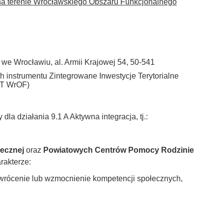
 na terenie Wrocławskiego Obszaru Funkcjonalnego
we Wrocławiu, al. Armii Krajowej 54, 50-541
 instrumentu Zintegrowane Inwestycje Terytorialne
IT WrOF)
dla działania 9.1 A Aktywna integracja, tj.:
ecznej
oraz
Powiatowych Centrów Pomocy Rodzinie
rakterze:
zywrócenie lub wzmocnienie kompetencji społecznych,