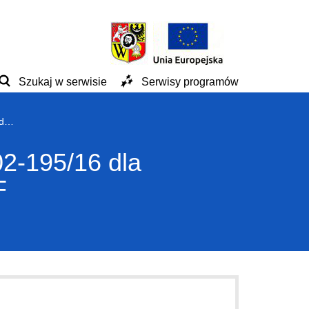
Szukaj w serwisie
Serwisy programów
Ogłoszenie o konkursie nr RPDS.09.01.02-IP.02-02-195/16 dla Poddziałania 9.1.2 Aktywna integracja – ZIT WrOF
02-195/16 dla
F