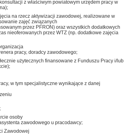
o konsultacji z właściwym powiatowym urzędem pracy w
na);
ęcia na rzecz aktywizacji zawodowej, realizowane w
ansowanie zajęć związanych
ansowanym przez PFRON) oraz wszystkich dodatkowych
hczas nieoferowanych przez WTZ (np. dodatkowe zajęcia
organizacja
 trenera pracy, doradcy zawodowego;
ołecznie użytecznych finansowane z Funduszu Pracy i/lub
cie);
cy, w tym specjalistyczne wynikające z danej
czeniu
;
rcie osoby
/ asystenta zawodowego u pracodawcy;
ści Zawodowej
.