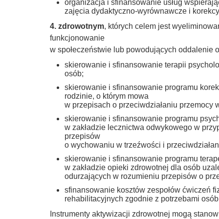
organizacja i sfinansowanie usług wspierają
zajęcia dydaktyczno-wyrównawcze i korekc
4. zdrowotnym
, których celem jest wyeliminowa
funkcjonowanie
w społeczeństwie lub powodujących oddalenie o
skierowanie i sfinansowanie terapii psycholo
osób;
skierowanie i sfinansowanie programu kore
rodzinie, o którym mowa
w przepisach o przeciwdziałaniu przemocy w
skierowanie i sfinansowanie programu psych
w zakładzie lecznictwa odwykowego w przyp
przepisów
o wychowaniu w trzeźwości i przeciwdziałan
skierowanie i sfinansowanie programu tera
w zakładzie opieki zdrowotnej dla osób uza
odurzających w rozumieniu przepisów o prze
sfinansowanie kosztów zespołów ćwiczeń fi
rehabilitacyjnych zgodnie z potrzebami osó
Instrumenty aktywizacji zdrowotnej mogą stanow