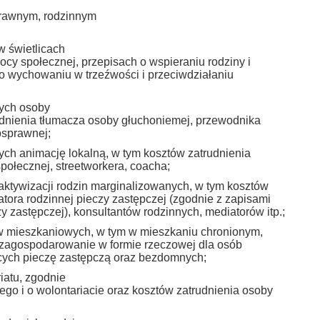
prawnym, rodzinnym
w świetlicach
cy społecznej, przepisach o wspieraniu rodziny i
 o wychowaniu w trzeźwości i przeciwdziałaniu
cych osoby
udnienia tłumacza osoby głuchoniemej, przewodnika
osprawnej;
ych animację lokalną, w tym kosztów zatrudnienia
społecznej, streetworkera, coacha;
 aktywizacji rodzin marginalizowanych, w tym kosztów
atora rodzinnej pieczy zastępczej (zgodnie z zapisami
y zastępczej), konsultantów rodzinnych, mediatorów itp.;
 mieszkaniowych, w tym w mieszkaniu chronionym,
zagospodarowanie w formie rzeczowej dla osób
cych pieczę zastępczą oraz bezdomnych;
iatu, zgodnie
nego i o wolontariacie oraz kosztów zatrudnienia osoby