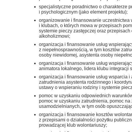
specjalistyczne poradnictwo o charakterze 
i psychologicznym (jako element projektu);
organizowanie i finansowanie uczestnictwa 
i klubach, o których mowa w przepisach pomo
systemie pieczy zastępczej oraz przepisach
alkoholizmowi;
organizacja i finansowanie usług wspierają
z niepełnosprawnością, w tym kosztów zatr
osoby niewidomej, asystenta osoby niepełn
organizacja i finansowanie usług wspierając
animatora lokalnego, lidera klubu integracji 
organizacja i finansowanie usług wsparcia i
zatrudnienia asystenta rodzinnego i koordyn
ustawy o wspieraniu rodziny i systemie piecz
pomoc w uzyskaniu odpowiednich warunków
pomoc w uzyskaniu zatrudnienia, pomoc na 
usamodzielnianych, w tym osób opuszczają
organizacja i finansowanie kosztów wolontar
z przepisami o działalności pożytku publicz
prowadzącej klub wolontariuszy;