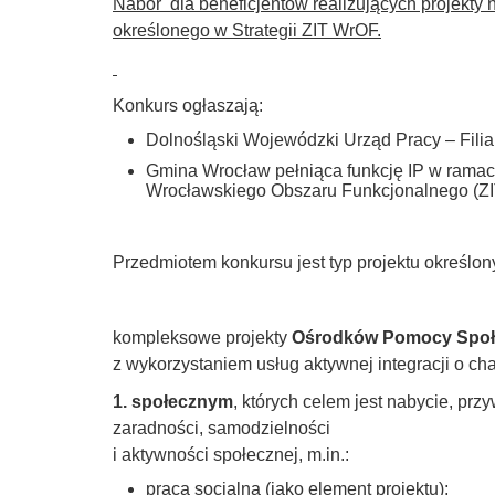
Nabór dla beneficjentów realizujących projekty
określonego w Strategii ZIT WrOF.
Konkurs ogłaszają:
Dolnośląski Wojewódzki Urząd Pracy – Filia 
Gmina Wrocław pełniąca funkcję IP w ramach
Wrocławskiego Obszaru Funkcjonalnego (Z
Przedmiotem konkursu jest typ projektu określony 
kompleksowe projekty
Ośrodków Pomocy Społ
z wykorzystaniem usług aktywnej integracji o cha
1. społecznym
, których celem jest nabycie, pr
zaradności, samodzielności
i aktywności społecznej, m.in.:
praca socjalna (jako element projektu);