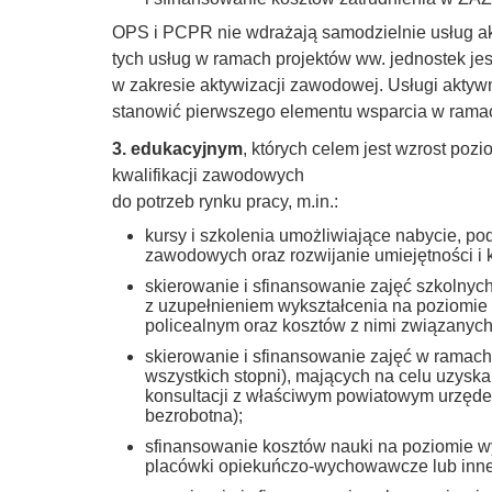
OPS i PCPR nie wdrażają samodzielnie usług ak
tych usług w ramach projektów ww. jednostek je
w zakresie aktywizacji zawodowej. Usługi aktyw
stanowić pierwszego elementu wsparcia w ramach 
3. edukacyjnym
, których celem jest wzrost poz
kwalifikacji zawodowych
do potrzeb rynku pracy, m.in.:
kursy i szkolenia umożliwiające nabycie, pod
zawodowych oraz rozwijanie umiejętności i 
skierowanie i sfinansowanie zajęć szkolnyc
z uzupełnieniem wykształcenia na poziomi
policealnym oraz kosztów z nimi związanych
skierowanie i sfinansowanie zajęć w ramach
wszystkich stopni), mających na celu uzys
konsultacji z właściwym powiatowym urzęde
bezrobotna);
sfinansowanie kosztów nauki na poziomie w
placówki opiekuńczo-wychowawcze lub inne 