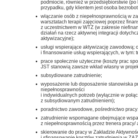
podmiocie, również w przedsiębiorstwie (p
przypadku, gdy klientem jest osoba bezrobot
włączanie osób z niepełnosprawnością w zaj
warsztatach terapii zajęciowej poprzez fin
z uczestnictwem w WTZ (w zakresie niefin
działań na rzecz aktywnej integracji dotyc
aktywizacyjne);
usługi wspierające aktywizację zawodową; 
i finansowanie usług wspierających, w tym:
prace społecznie użyteczne (koszty prac sp
JST stanowią zawsze wkład własny w projek
subsydiowane zatrudnienie;
wyposażenie lub doposażenie stanowiska pra
niepełnosprawności
i indywidualnych potrzeb (wyłącznie w połą
z subsydiowanym zatrudnieniem);
poradnictwo zawodowe, pośrednictwo pracy
zatrudnienie wspomagane obejmujące wspa
z niepełnosprawnością przez trenera pracy
skierowanie do pracy w Zakładzie Aktywno
i sfinansowanie kosztów zatrudnienia w ZAZ