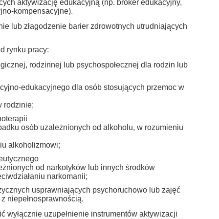
cych aktywizację edukacyjną (np. broker edukacyjny,
yjno-kompensacyjne).
nie lub złagodzenie barier zdrowotnych utrudniających
d rynku pracy:
gicznej, rodzinnej lub psychospołecznej dla rodzin lub
kcyjno-edukacyjnego dla osób stosujących przemoc w
 rodzinie;
oterapii
adku osób uzależnionych od alkoholu, w rozumieniu
iu alkoholizmowi;
peutycznego
leżnionych od narkotyków lub innych środków
ciwdziałaniu narkomanii;
zycznych usprawniających psychoruchowo lub zajęć
b z niepełnosprawnością.
ić wyłącznie uzupełnienie instrumentów aktywizacji