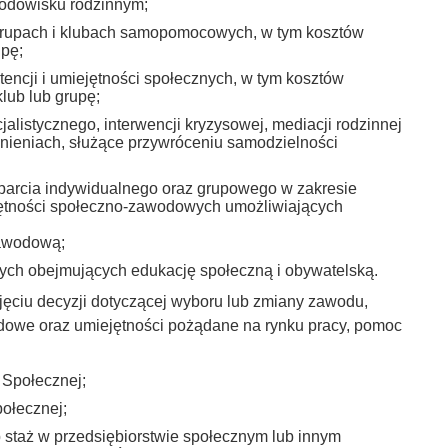
rodowisku rodzinnym;
 grupach i klubach samopomocowych, w tym kosztów
upę;
encji i umiejętności społecznych, w tym kosztów
lub lub grupę;
alistycznego, interwencji kryzysowej, mediacji rodzinnej
wnieniach, służące przywróceniu samodzielności
sparcia indywidualnego oraz grupowego w zakresie
jętności społeczno-zawodowych umożliwiających
zawodową;
jnych obejmujących edukację społeczną i obywatelską.
djęciu decyzji dotyczącej wyboru lub zmiany zawodu,
dowe oraz umiejętności pożądane na rynku pracy, pomoc
 Społecznej;
połecznej;
b staż w przedsiębiorstwie społecznym lub innym