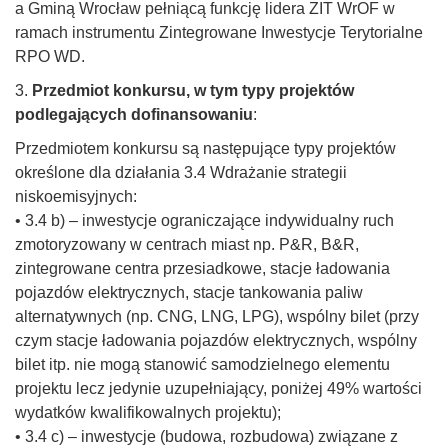
a Gminą Wrocław pełniącą funkcję lidera ZIT WrOF w
ramach instrumentu Zintegrowane Inwestycje Terytorialne
RPO WD.
3.
Przedmiot konkursu, w tym typy projektów
podlegających dofinansowaniu
:
Przedmiotem konkursu są następujące typy projektów
określone dla działania 3.4 Wdrażanie strategii
niskoemisyjnych:
• 3.4 b) – inwestycje ograniczające indywidualny ruch
zmotoryzowany w centrach miast np. P&R, B&R,
zintegrowane centra przesiadkowe, stacje ładowania
pojazdów elektrycznych, stacje tankowania paliw
alternatywnych (np. CNG, LNG, LPG), wspólny bilet (przy
czym stacje ładowania pojazdów elektrycznych, wspólny
bilet itp. nie mogą stanowić samodzielnego elementu
projektu lecz jedynie uzupełniający, poniżej 49% wartości
wydatków kwalifikowalnych projektu);
• 3.4 c) – inwestycje (budowa, rozbudowa) związane z