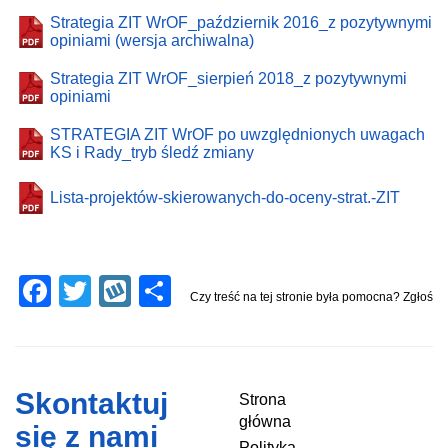
Strategia ZIT WrOF_październik 2016_z pozytywnymi
opiniami (wersja archiwalna)
Strategia ZIT WrOF_sierpień 2018_z pozytywnymi
opiniami
STRATEGIA ZIT WrOF po uwzględnionych uwagach
KS i Rady_tryb śledź zmiany
Lista-projektów-skierowanych-do-oceny-strat.-ZIT
F
T
W
S
Czy treść na tej stronie była pomocna? Zgłoś
a
wi
yk
h
c
tt
o
ar
e
er
p
e
Skontaktuj
Strona
b
główna
się z nami
Polityka