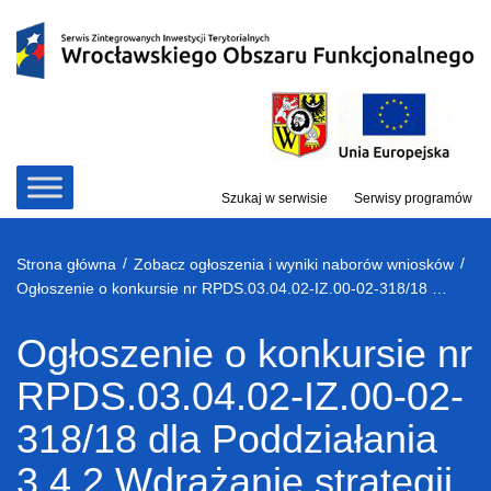
Przejdź
do
treści
Szukaj w serwisie
Serwisy programów
/
/
Strona główna
Zobacz ogłoszenia i wyniki naborów wniosków
Ogłoszenie o konkursie nr RPDS.03.04.02-IZ.00-02-318/18 dla Poddziałania 3.4.2 Wdrażanie strategii niskoemisyjnych – ZIT WrOF
Ogłoszenie o konkursie nr
RPDS.03.04.02-IZ.00-02-
318/18 dla Poddziałania
3.4.2 Wdrażanie strategii