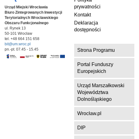
o
prywatności
Urząd Miejski Wrocławia
o
Biuro Zintegrowanych Inwestycji
Kontakt
k
Terytorialnych
Wrocławskiego
Deklaracja
Obszaru Funkcjonalnego
ul. Rynek 13
dostępności
50-101 Wrocław
tel. +48 664 151 658
bit@um.wroc.pl
pn.-pt. 07.45 - 15.45
Strona Programu
Portal Funduszy
Europejskich
Urząd Marszałkowski
Województwa
Dolnośląskiego
Wrocław.pl
DIP