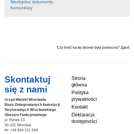
a
wi
yk
h
Niezbędne dokumenty
Komunikaty
c
tt
o
ar
e
er
p
e
b
o
o
Czy treść na tej stronie była pomocna? Zgłoś
k
Skontaktuj
Strona
główna
się z nami
Polityka
prywatności
Urząd Miejski Wrocławia
Biuro Zintegrowanych Inwestycji
Kontakt
Terytorialnych
Wrocławskiego
Deklaracja
Obszaru Funkcjonalnego
ul. Rynek 13
dostępności
50-101 Wrocław
tel. +48 664 151 658