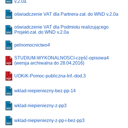
v.2.0a
oświadczenie VAT dla Partnera-zał. do WND v.2.0a
oświadczenie VAT dla Podmiotu realizującego
Projekt-zał. do WND v.2.0a
pelnomocnictwo4
STUDIUM-WYKONALNOSCI-część-opisowa4
(wersja archiwalna do 28.04.2016)
UOKiK-Pomoc-publiczna-Inf.-dod.3
wklad-niepieniezny-bez-pp-14
wklad-niepieniezny-z-pp3
wklad-niepieniezny-z-pp-i-bez-pp3