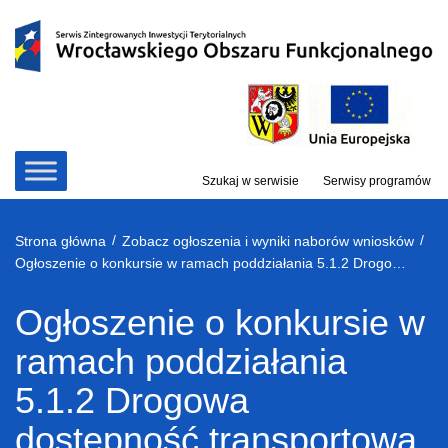
Przejdź
do
treści
Szukaj w serwisie
Serwisy programów
/
/
Strona główna
Zobacz ogłoszenia i wyniki naborów wniosków
Ogłoszenie o konkursie w ramach poddziałania 5.1.2 Drogowa dostępność transportowa – ZIT WrOF
Ogłoszenie o konkursie w
ramach poddziałania
5.1.2 Drogowa
dostępność transportowa