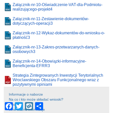
Załącznik-nr-10-Oświadczenie-VAT-dla-Podmiotu-
realizującego-projekt4
Załącznik-nr-11-Zestawienie-dokumentów-
dotyczących-operacji3
Załącznik-nr-12-Wykaz-dokumentów-do-wniosku-o-
płatność3
Załącznik-nr-13-Zakres-przetwarzanych-danych-
osobowych3
Załącznik-nr-14-Obowiązki-informacyjne-
Beneficjenta-EFRR3
Strategia Zintegrowanych Inwestycji Terytorialnych
Wroclawskiego Obszaru Funkcjonalnego wraz z
pozytywnymi opiniami
Informacje o naborze
Na co i kto może składać wnioski?
F
T
W
S
Finanse
Inne ważne informacje