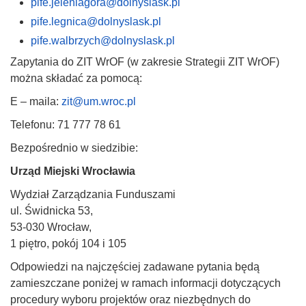
pife.jeleniagora@dolnyslask.pl
pife.legnica@dolnyslask.pl
pife.walbrzych@dolnyslask.pl
Zapytania do ZIT WrOF (w zakresie Strategii ZIT WrOF)
można składać za pomocą:
E – maila:
zit@um.wroc.pl
Telefonu: 71 777 78 61
Bezpośrednio w siedzibie:
Urząd Miejski Wrocławia
Wydział Zarządzania Funduszami
ul. Świdnicka 53,
53-030 Wrocław,
1 piętro, pokój 104 i 105
Odpowiedzi na najczęściej zadawane pytania będą
zamieszczane poniżej w ramach informacji dotyczących
procedury wyboru projektów oraz niezbędnych do