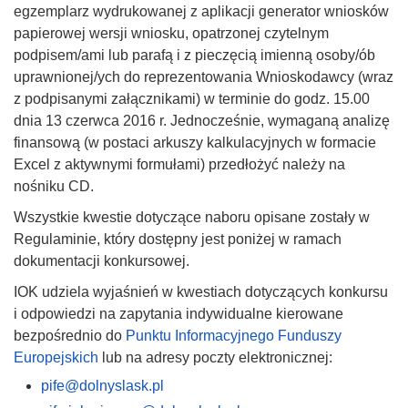
egzemplarz wydrukowanej z aplikacji generator wniosków
papierowej wersji wniosku, opatrzonej czytelnym
podpisem/ami lub parafą i z pieczęcią imienną osoby/ób
uprawnionej/ych do reprezentowania Wnioskodawcy (wraz
z podpisanymi załącznikami) w terminie do godz. 15.00
dnia 13 czerwca 2016 r. Jednocześnie, wymaganą analizę
finansową (w postaci arkuszy kalkulacyjnych w formacie
Excel z aktywnymi formułami) przedłożyć należy na
nośniku CD.
Wszystkie kwestie dotyczące naboru opisane zostały w
Regulaminie, który dostępny jest poniżej w ramach
dokumentacji konkursowej.
IOK udziela wyjaśnień w kwestiach dotyczących konkursu
i odpowiedzi na zapytania indywidualne kierowane
bezpośrednio do
Punktu Informacyjnego Funduszy
Europejskich
lub na adresy poczty elektronicznej:
pife@dolnyslask.pl