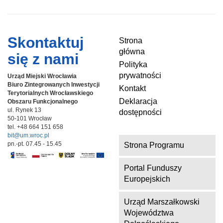
Skontaktuj
Strona
główna
się z nami
Polityka
prywatności
Urząd Miejski Wrocławia
Biuro Zintegrowanych Inwestycji
Kontakt
Terytorialnych
Wrocławskiego
Deklaracja
Obszaru Funkcjonalnego
ul. Rynek 13
dostępności
50-101 Wrocław
tel. +48 664 151 658
bit@um.wroc.pl
pn.-pt. 07.45 - 15.45
Strona Programu
Portal Funduszy
Europejskich
Urząd Marszałkowski
Województwa