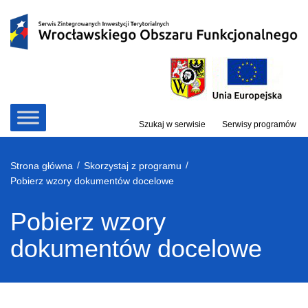
Przejdź
do
treści
Szukaj w serwisie
Serwisy programów
/
/
Strona główna
Skorzystaj z programu
Pobierz wzory dokumentów docelowe
Pobierz wzory
dokumentów docelowe