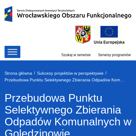
Przejdź
do
treści
Szukaj w serwisie
Serwisy programów
/
/
Strona główna
Sukcesy projektów w perspektywie
Przebudowa Punktu Selektywnego Zbierania Odpadów Komunalnych w Golędzinowie
Przebudowa Punktu
Selektywnego Zbierania
Odpadów Komunalnych w
Golędzinowie