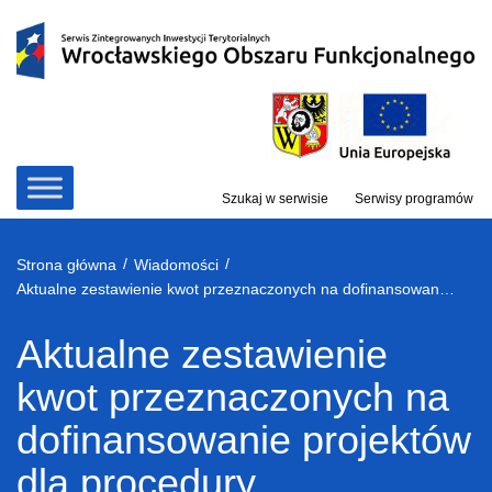
Przejdź
do
treści
Szukaj w serwisie
Serwisy programów
/
/
Strona główna
Wiadomości
Aktualne zestawienie kwot przeznaczonych na dofinansowanie projektów dla procedury odwoławczej – lipiec 2019
Aktualne zestawienie
kwot przeznaczonych na
dofinansowanie projektów
dla procedury