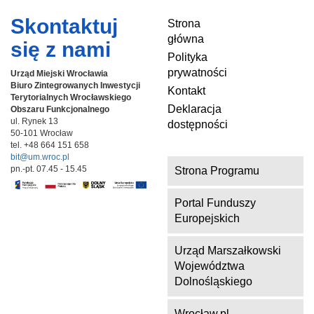
Skontaktuj
Strona
główna
się z nami
Polityka
prywatności
Urząd Miejski Wrocławia
Biuro Zintegrowanych Inwestycji
Kontakt
Terytorialnych
Wrocławskiego
Deklaracja
Obszaru Funkcjonalnego
ul. Rynek 13
dostępności
50-101 Wrocław
tel. +48 664 151 658
bit@um.wroc.pl
pn.-pt. 07.45 - 15.45
Strona Programu
Portal Funduszy
Europejskich
Urząd Marszałkowski
Województwa
Dolnośląskiego
Wrocław.pl