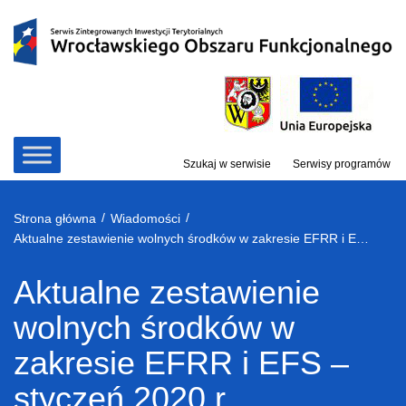
Przejdź
do
treści
Szukaj w serwisie
Serwisy programów
/
/
Strona główna
Wiadomości
Aktualne zestawienie wolnych środków w zakresie EFRR i EFS – styczeń 2020 r.
Aktualne zestawienie
wolnych środków w
zakresie EFRR i EFS –
styczeń 2020 r.