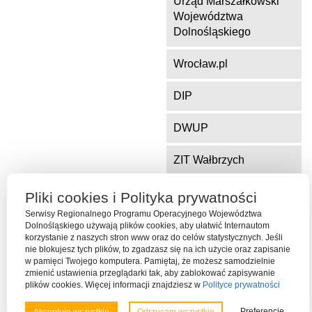
Urząd Marszałkowski
Województwa
Dolnośląskiego
Wrocław.pl
DIP
DWUP
ZIT Wałbrzych
ZIT Jelenia Góra
Pliki cookies i Polityka prywatności
Serwisy Regionalnego Programu Operacyjnego Województwa
Dolnośląskiego używają plików cookies, aby ułatwić Internautom
korzystanie z naszych stron www oraz do celów statystycznych. Jeśli
Serwis współfinansowany ze środków Funduszu Spójności Unii
nie blokujesz tych plików, to zgadzasz się na ich użycie oraz zapisanie
Europejskiej w ramach Programu Operacyjnego Pomoc Techniczna
w pamięci Twojego komputera. Pamiętaj, że możesz samodzielnie
2014-2020
zmienić ustawienia przeglądarki tak, aby zablokować zapisywanie
plików cookies. Więcej informacji znajdziesz w
Polityce prywatności
Preferencje