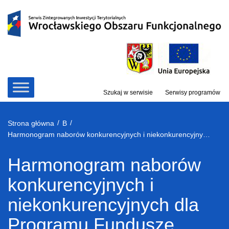
Przejdź
do
treści
Szukaj w serwisie
Serwisy programów
/
/
Strona główna
B
Harmonogram naborów konkurencyjnych i niekonkurencyjnych dla Programu Fundusze Europejskie dla Dolnego Śląska 2021-2027
Harmonogram naborów
konkurencyjnych i
niekonkurencyjnych dla
Programu Fundusze