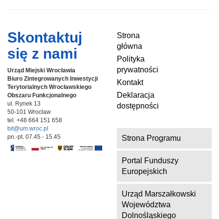
Skontaktuj
Strona
główna
się z nami
Polityka
prywatności
Urząd Miejski Wrocławia
Biuro Zintegrowanych Inwestycji
Kontakt
Terytorialnych
Wrocławskiego
Deklaracja
Obszaru Funkcjonalnego
ul. Rynek 13
dostępności
50-101 Wrocław
tel. +48 664 151 658
bit@um.wroc.pl
pn.-pt. 07.45 - 15.45
Strona Programu
Portal Funduszy
Europejskich
Urząd Marszałkowski
Województwa
Dolnośląskiego