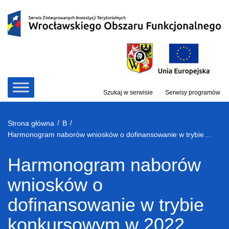
Przejdź
do
treści
Szukaj w serwisie
Serwisy programów
/
/
Strona główna
B
Harmonogram naborów wniosków o dofinansowanie w trybie konkursowym w 2022 roku
Harmonogram naborów
wniosków o
dofinansowanie w trybie
konkursowym w 2022