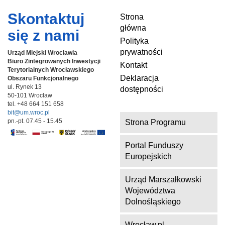
Skontaktuj
Strona
główna
się z nami
Polityka
prywatności
Urząd Miejski Wrocławia
Biuro Zintegrowanych Inwestycji
Kontakt
Terytorialnych
Wrocławskiego
Deklaracja
Obszaru Funkcjonalnego
ul. Rynek 13
dostępności
50-101 Wrocław
tel. +48 664 151 658
bit@um.wroc.pl
pn.-pt. 07.45 - 15.45
Strona Programu
Portal Funduszy
Europejskich
Urząd Marszałkowski
Województwa
Dolnośląskiego
Wrocław.pl