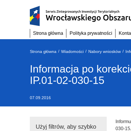
Przejdź
do
treści
Strona główna
Polityka prywatności
Konta
/
/
/
Strona główna
Wiadomości
Nabory wniosków
Informacja po korekc
IP.01-02-030-15
07.09.2016
Informu
Użyj filtrów, aby szybko
030-15