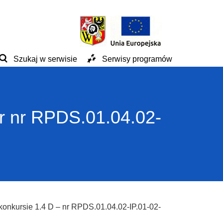
Szukaj w serwisie
Serwisy programów
ór nr RPDS.01.04.02-
konkursie 1.4 D – nr RPDS.01.04.02-IP.01-02-