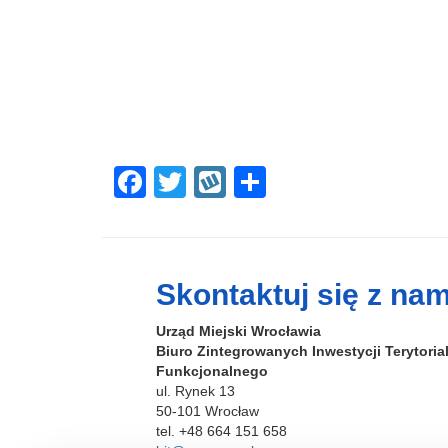
F
T
W
S
a
wi
yk
h
c
tt
o
ar
e
er
p
e
Skontaktuj się z nam
b
Urząd Miejski Wrocławia
o
Biuro Zintegrowanych Inwestycji Terytori
o
Funkcjonalnego
ul. Rynek 13
k
50-101 Wrocław
tel. +48 664 151 658