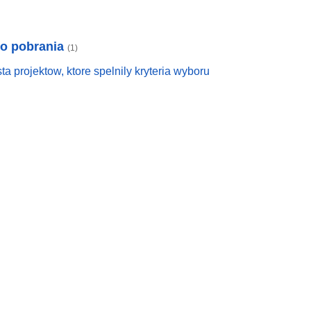
do pobrania
(1)
sta projektow, ktore spelnily kryteria wyboru