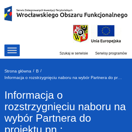
Przejdź
do
treści
Szukaj w serwisie
Serwisy programów
/
/
Strona główna
B
Informacja o rozstrzygnięciu naboru na wybór Partnera do projektu pn.: „Wzmocnienie wiedzy o ekologii w wybranych szkołach z 37 gmin Miejskiego Obszaru Funkcjonalnego Wrocławia”
Informacja o
rozstrzygnięciu naboru na
wybór Partnera do
projektu pn.: