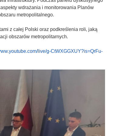
twa Infrastruktury. Podczas panelu dyskusyjnego
we aspekty wdrażania i monitorowania Planów
obszaru metropolitalnego.
 z całej Polski oraz podkreślenia roli, jaką
acji obszarów metropolitarnych.
/www.youtube.com/live/g-CtWXGGXUY?is=QrFu-