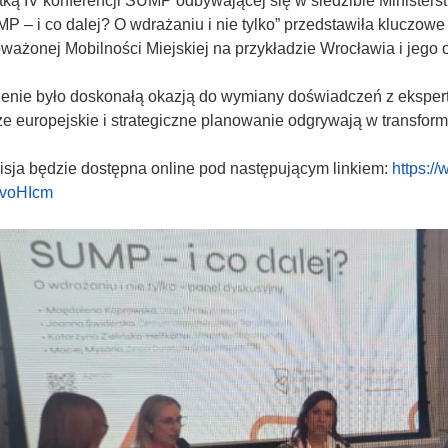
tką IV konferencji SUMP odbywającej się w siedzibie Ministers
MP – i co dalej? O wdrażaniu i nie tylko” przedstawiła kluczo
ażonej Mobilności Miejskiej na przykładzie Wrocławia i jego 
nie było doskonałą okazją do wymiany doświadczeń z ekspertami
e europejskie i strategiczne planowanie odgrywają w transform
sja będzie dostępna online pod następującym linkiem:
https:/
voHIcm