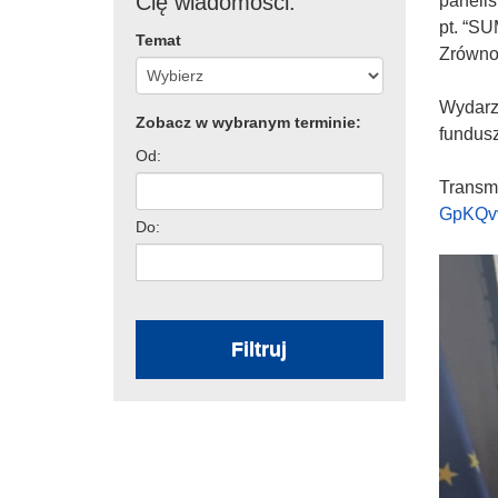
Cię wiadomości:
panelis
pt. “SU
Temat
Zrównow
Wydarze
Zobacz w wybranym terminie:
fundusz
Od:
Transmi
GpKQv
Do:
Filtruj