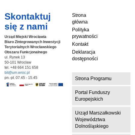
Skontaktuj
Strona
główna
się z nami
Polityka
prywatności
Urząd Miejski Wrocławia
Biuro Zintegrowanych Inwestycji
Kontakt
Terytorialnych
Wrocławskiego
Deklaracja
Obszaru Funkcjonalnego
ul. Rynek 13
dostępności
50-101 Wrocław
tel. +48 664 151 658
bit@um.wroc.pl
pn.-pt. 07.45 - 15.45
Strona Programu
Portal Funduszy
Europejskich
Urząd Marszałkowski
Województwa
Dolnośląskiego