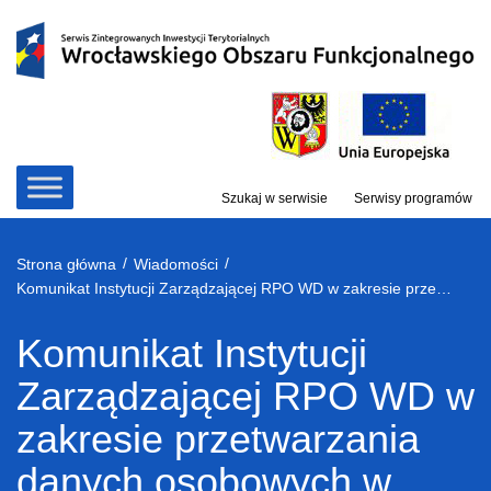
Przejdź
do
treści
Szukaj w serwisie
Serwisy programów
/
/
Strona główna
Wiadomości
Komunikat Instytucji Zarządzającej RPO WD w zakresie przetwarzania danych osobowych w związku z realizacją projektów w ramach RPO WD 2014-2020
Komunikat Instytucji
Zarządzającej RPO WD w
zakresie przetwarzania
danych osobowych w