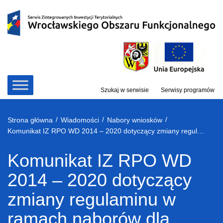
Przejdź
do
treści
Szukaj w serwisie
Serwisy programów
/
/
/
Strona główna
Wiadomości
Nabory wniosków
Komunikat IZ RPO WD 2014 – 2020 dotyczący zmiany regulaminu w ramach naborów dla Działania 7.1 – infrastruktura szkół podstawowych i gimnazjalnych
Komunikat IZ RPO WD
2014 – 2020 dotyczący
zmiany regulaminu w
ramach naborów dla