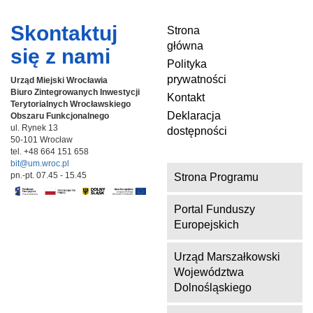
Skontaktuj
Strona
główna
się z nami
Polityka
prywatności
Urząd Miejski Wrocławia
Biuro Zintegrowanych Inwestycji
Kontakt
Terytorialnych
Wrocławskiego
Deklaracja
Obszaru Funkcjonalnego
ul. Rynek 13
dostępności
50-101 Wrocław
tel. +48 664 151 658
bit@um.wroc.pl
pn.-pt. 07.45 - 15.45
Strona Programu
Portal Funduszy
Europejskich
Urząd Marszałkowski
Województwa
Dolnośląskiego