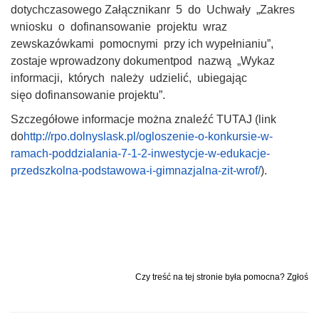
dotychczasowego Załącznikanr 5 do Uchwały „Zakres
wniosku o dofinansowanie projektu wraz
zewskazówkami pomocnymi przy ich wypełnianiu”,
zostaje wprowadzony dokumentpod nazwą „Wykaz
informacji, których należy udzielić, ubiegając
sięo dofinansowanie projektu”.
Szczegółowe informacje można znaleźć TUTAJ (link
do
http://rpo.dolnyslask.pl/ogloszenie-o-konkursie-w-
ramach-poddzialania-7-1-2-inwestycje-w-edukacje-
przedszkolna-podstawowa-i-gimnazjalna-zit-wrof/
).
Czy treść na tej stronie była pomocna? Zgłoś