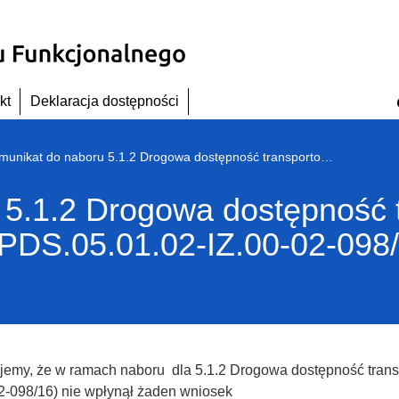
kt
Deklaracja dostępności
Komunikat do naboru 5.1.2 Drogowa dostępność transportowa – konkurs ZIT WrOF (RPDS.05.01.02-IZ.00-02-098/16)
 5.1.2 Drogowa dostępność 
PDS.05.01.02-IZ.00-02-098/
ujemy, że w ramach naboru dla 5.1.2 Drogowa dostępność tran
2-098/16) nie wpłynął żaden wniosek