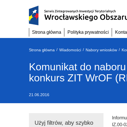
Przejdź
do
treści
Strona główna
Polityka prywatności
Konta
/
/
/
Strona główna
Wiadomości
Nabory wniosków
Komunikat do naboru
konkurs ZIT WrOF (R
21.06.2016
Inform
Użyj filtrów, aby szybko
IZ.00-0