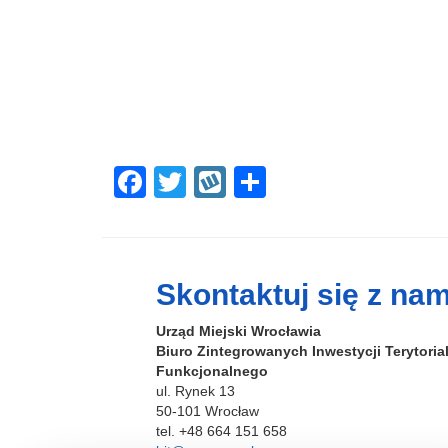
F
T
W
S
a
wi
yk
h
c
tt
o
ar
e
er
p
e
Skontaktuj się z nam
b
Urząd Miejski Wrocławia
o
Biuro Zintegrowanych Inwestycji Terytori
o
Funkcjonalnego
ul. Rynek 13
k
50-101 Wrocław
tel. +48 664 151 658