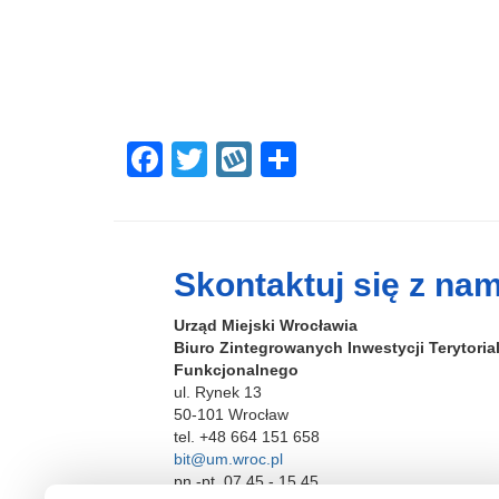
F
T
W
S
a
wi
yk
h
c
tt
o
ar
e
er
p
e
Skontaktuj się z nam
b
Urząd Miejski Wrocławia
o
Biuro Zintegrowanych Inwestycji Terytori
o
Funkcjonalnego
ul. Rynek 13
k
50-101 Wrocław
tel. +48 664 151 658
bit@um.wroc.pl
pn.-pt. 07.45 - 15.45