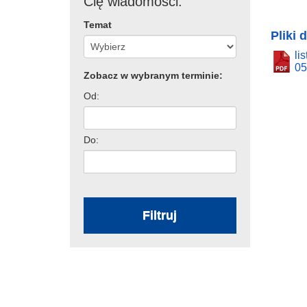
Cię wiadomości:
Temat
Pliki 
li
05
Zobacz w wybranym terminie:
Od:
Do:
Filtruj