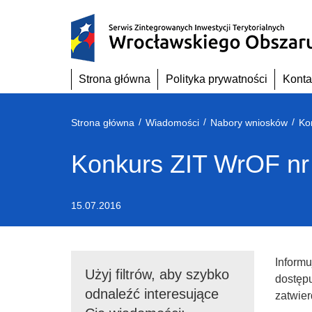
Przejdź
do
treści
Strona główna
Polityka prywatności
Konta
/
/
/
Strona główna
Wiadomości
Nabory wniosków
Ko
Konkurs ZIT WrOF nr
15.07.2016
Inform
Użyj filtrów, aby szybko
dostępu
odnaleźć interesujące
zatwier