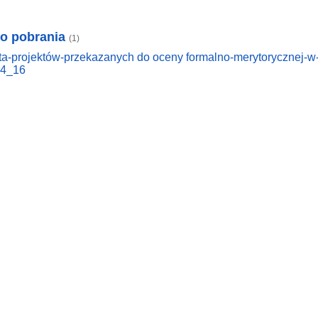
do pobrania
(1)
sta-projektów-przekazanych do oceny formalno-merytorycznej-
4_16