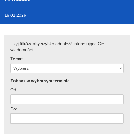
16.02.2026
Użyj filtrów, aby szybko odnaleźć interesujące Cię
wiadomości:
Temat
Zobacz w wybranym terminie:
Od:
Do: