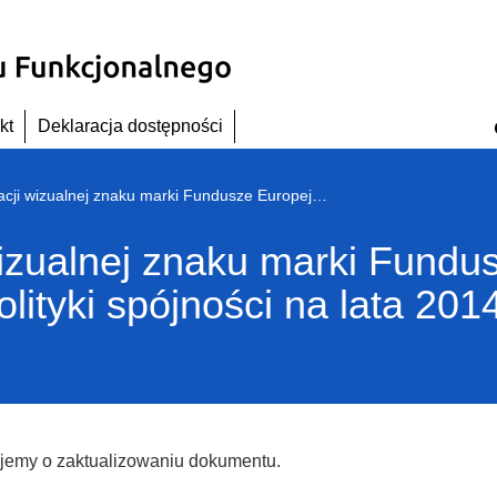
kt
Deklaracja dostępności
Księga identyfikacji wizualnej znaku marki Fundusze Europejskie i znaków programów polityki spójności na lata 2014-2020
wizualnej znaku marki Fundus
ityki spójności na lata 201
ujemy o zaktualizowaniu dokumentu.