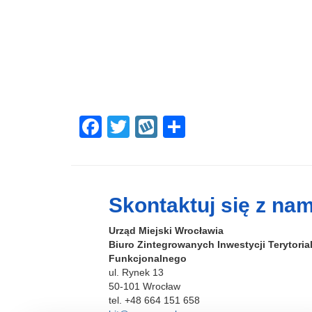
F
T
W
S
a
wi
yk
h
c
tt
o
ar
e
er
p
e
Skontaktuj się z nam
b
Urząd Miejski Wrocławia
o
Biuro Zintegrowanych Inwestycji Terytori
o
Funkcjonalnego
ul. Rynek 13
k
50-101 Wrocław
tel. +48 664 151 658